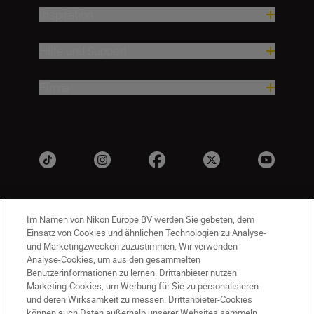
Inspiration
Hilfe und Support
Firma
Im Namen von Nikon Europe BV werden Sie gebeten, dem
Einsatz von Cookies und ähnlichen Technologien zu Analyse-
und Marketingzwecken zuzustimmen. Wir verwenden
Analyse-Cookies, um aus den gesammelten
Benutzerinformationen zu lernen. Drittanbieter nutzen
CH
Nikon Sites
Marketing-Cookies, um Werbung für Sie zu personalisieren
Kontaktieren Sie uns
Datenschutzhinweis
und deren Wirksamkeit zu messen. Drittanbieter-Cookies
können auch Daten außerhalb unserer Websites sammeln.