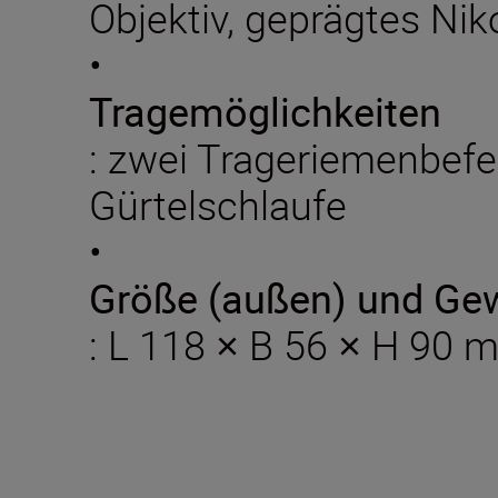
Objektiv, geprägtes Ni
•
Tragemöglichkeiten
: zwei Trageriemenbefe
Gürtelschlaufe
•
Größe (außen) und Ge
: L 118 × B 56 × H 90 