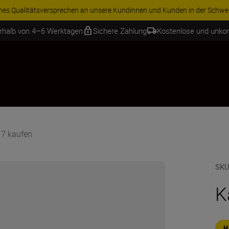
 ANGEBOT | Sparen Sie 15 % auf ausgewähltes Zubehör und vervollständ
erhalb von 4–6 Werktagen
Sichere Zahlung
Kostenlose und unko
7 kaufen
SKU
K