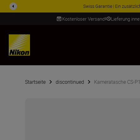
ZUBEHÖR IM
Kostenloser Versand
Lieferung inn
SKIP
Startseite
discontinued
Kameratasche CS-P1