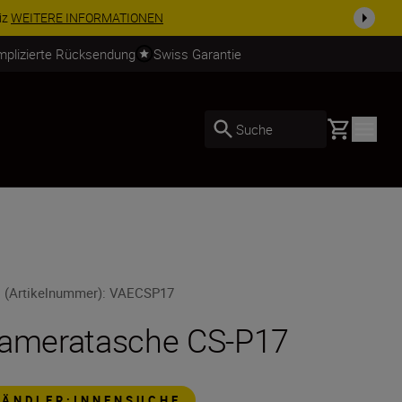
igen Sie Ihre Ausrüstu...
Jetzt einkaufen
mplizierte Rücksendung
Swiss Garantie
Basket
Suche
 (Artikelnummer)
:
VAECSP17
ameratasche CS-P17
HÄNDLER:INNENSUCHE