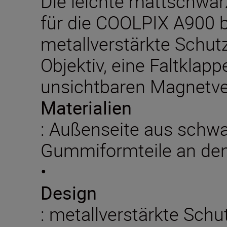
Die leichte mattschwa
für die COOLPIX A900 b
metallverstärkte Schut
Objektiv, eine Faltklap
unsichtbaren Magnetve
Materialien
: Außenseite aus schw
Gummiformteile an den
•
Design
: metallverstärkte Sch