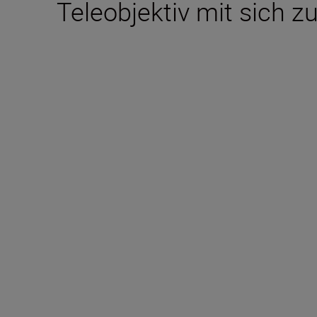
Teleobjektiv mit sich z
Technical Specifica
Optischer Aufbau
7 elements in 5 groups (with one aspherical