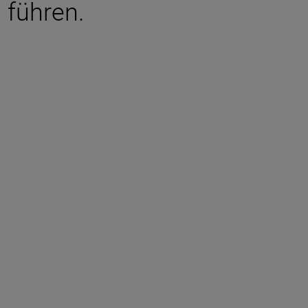
u führen.
tions
 lens element)