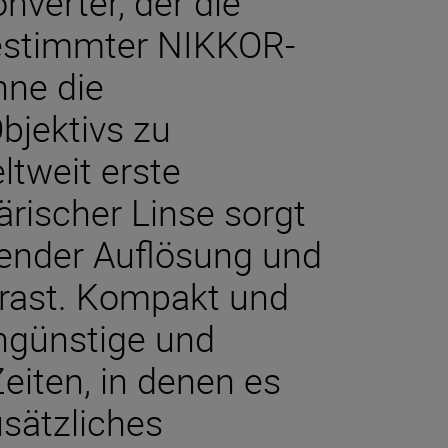
nverter, der die
bestimmter NIKKOR-
hne die
bjektivs zu
ltweit erste
ärischer Linse sorgt
agender Auflösung und
ast.
Kompakt und
tengünstige und
eiten, in denen es
usätzliches