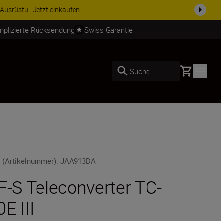
usrüstu...
Jetzt einkaufen
mplizierte Rücksendung
Swiss Garantie
Basket
Suche
 (Artikelnummer)
:
JAA913DA
F-S Teleconverter TC-
0E III