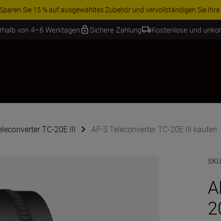
ren Sie 15 % auf ausgewähltes Zubehör und vervollständigen Sie Ihre A
erhalb von 4–6 Werktagen
Sichere Zahlung
Kostenlose und unko
leconverter TC-20E III
AF-S Teleconverter TC-20E III kaufen
SKU
A
2