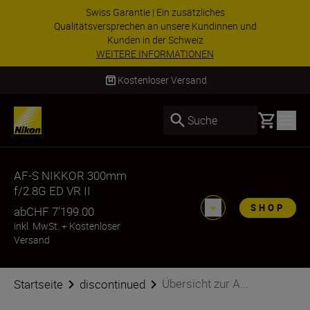
Swiss Garantie | Ein zusätzliches
Qualitätsversprechen an unsere Kundinnen und
Kunden in der Schweiz
WEITERE INFORMATIONEN
Kostenloser Versand
Basket
Suche
AF-S NIKKOR 300mm
f/2.8G ED VR II
SHOP
ab
CHF 7’199.00
inkl. MwSt.
+
Kostenloser
Versand
Übersicht zur A...
Startseite
discontinued