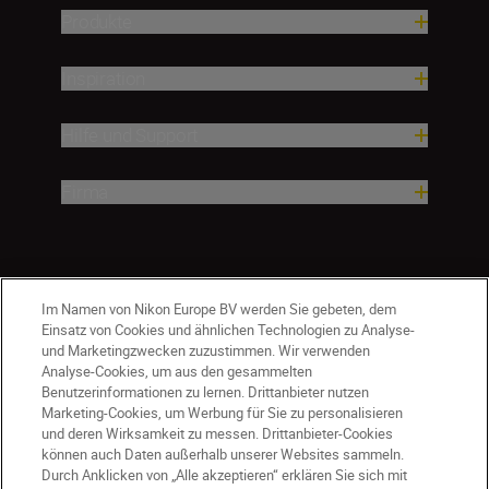
Produkte
Inspiration
Hilfe und Support
Firma
Im Namen von Nikon Europe BV werden Sie gebeten, dem
Einsatz von Cookies und ähnlichen Technologien zu Analyse-
und Marketingzwecken zuzustimmen. Wir verwenden
Analyse-Cookies, um aus den gesammelten
Benutzerinformationen zu lernen. Drittanbieter nutzen
Marketing-Cookies, um Werbung für Sie zu personalisieren
und deren Wirksamkeit zu messen. Drittanbieter-Cookies
können auch Daten außerhalb unserer Websites sammeln.
Durch Anklicken von „Alle akzeptieren“ erklären Sie sich mit