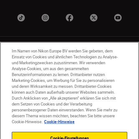
Im Namen von Nikon Europe BV werden Sie gebeten, dem
Einsatz von Cookies und ähnlichen Technologien zu Analyse-
und Marketingzwecken zuzustimmen. Wir verwenden
Analyse-Cookies, um aus den gesammelten
CH
Nikon Sites
Benutzerinformationen zu lernen. Drittanbieter nutzen
Kontaktieren Sie uns
Datenschutzhinweis
Marketing-Cookies, um Werbung für Sie zu personalisieren
Nutzungsbedingungen
und deren Wirksamkeit zu messen. Drittanbieter-Cookies
können auch Daten außerhalb unserer Websites sammeln.
Geschäftsbedingungen des Nikon Stores
Durch Anklicken von „Alle akzeptieren“ erklären Sie sich mit
Cookie-Hinweise
Barrierefreiheit
dem Setzen von Cookies und der Verarbeitung
Cookie-Einstellungen
personenbezogener Daten einverstanden. Wenn Sie mehr zu
© 2026 Nikon
diesem Thema wissen möchten, beachten Sie bitte unsere
Cookie-Hinweise.
Cookie-Hinweise
Cookie-Einstellungen