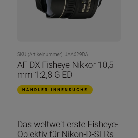
SKU (Artikelnummer)
:
JAA629DA
AF DX Fisheye-Nikkor 10,5
mm 1:2,8 G ED
HÄNDLER:INNENSUCHE
Das weltweit erste Fisheye-
Objektiv für Nikon-D-SLRs