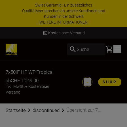
Swiss Garantie | Ein zusätzliches
Qualitätsversprechen an unsere Kundinnen und
Kunden in der Schweiz
WEITERE INFORMATIONEN
Kostenloser Versand
Basket
Suche
7x50IF HP WP Tropical
ab
CHF 1’049.00
SHOP
inkl. MwSt.
+
Kostenloser
Versand
Übersicht zur 7...
Startseite
discontinued