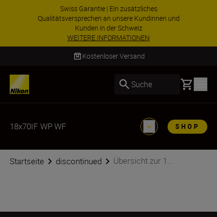
Swiss Garantie | Ein zusätzliches
Qualitätsversprechen an unsere Kundinnen und
Kunden in der Schweiz
WEITERE INFORMATIONEN
Kostenloser Versand
Basket
Suche
18x70IF WP WF
SHOP
Übersicht zur 1...
Startseite
discontinued