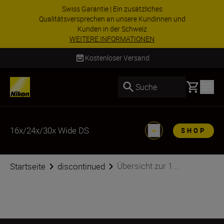
Swiss Garantie | Ein zusätzliches
Qualitätsversprechen an unsere Kundinnen und
Kunden in der Schweiz
WEITERE INFORMATIONEN
Kostenloser Versand
Basket
Suche
16x/24x/30x Wide DS
SHOP
Übersicht zur 1...
Startseite
discontinued