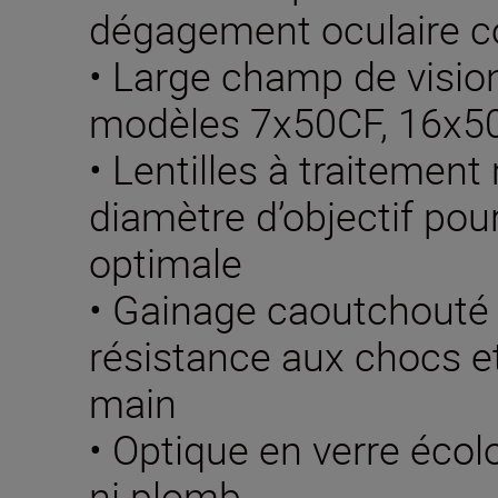
dégagement oculaire c
• Large champ de vision
modèles 7x50CF, 16x5
• Lentilles à traitemen
diamètre d’objectif pou
optimale
• Gainage caoutchouté
résistance aux chocs e
main
• Optique en verre écol
ni plomb