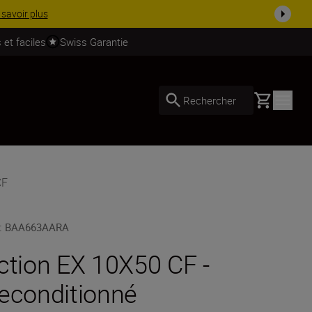
 dès ...
Acheter maintenant
 et faciles
Swiss Garantie
Basket
Rechercher
CF
:
BAA663AARA
ction EX 10X50 CF -
econditionné