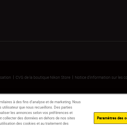
isation
CVG de la boutique Nikon Store
Notice d’information sur les c
ilaires à des fins d’analyse et de marketing. Nous
 utilisateur que nous recueillons. Des parties
naliser les annonces selon vos préférences et
nt collecter des données en dehors de nos sites
Paramètres des c
’utilisation des cookies et au traitement des