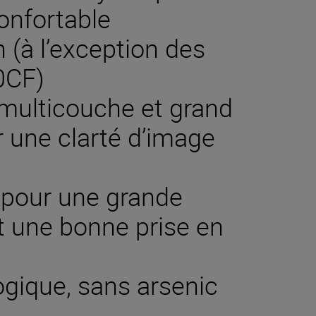
onfortable
 (à l’exception des
0CF)
t multicouche et grand
r une clarté d’image
 pour une grande
t une bonne prise en
ogique, sans arsenic