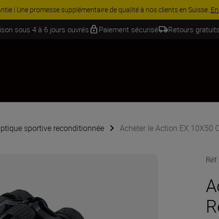
 Économisez 15 % sur une sélection d’accessoires, complétez votre kit
aison sous 4 à 6 jours ouvrés
Paiement sécurisé
Retours gratuits
ptique sportive reconditionnée
Acheter le Action EX 10X50 
Réf.
A
R