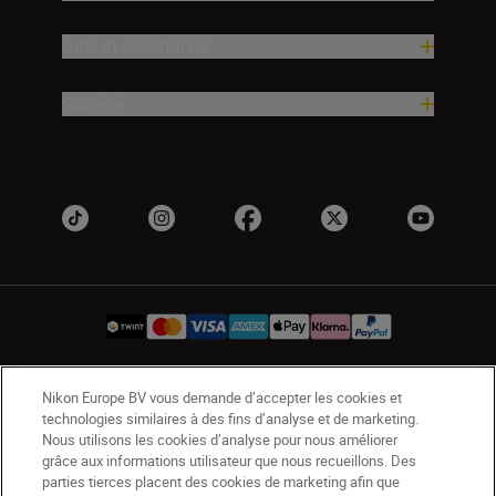
Aide et assistance
Société
Nikon Europe BV vous demande d’accepter les cookies et
CH
Nikon Sites
technologies similaires à des fins d’analyse et de marketing.
Contactez-nous
Avis de confidentialité
Nous utilisons les cookies d’analyse pour nous améliorer
grâce aux informations utilisateur que nous recueillons. Des
Conditions d’utilisation
parties tierces placent des cookies de marketing afin que
CVG de la boutique Nikon Store