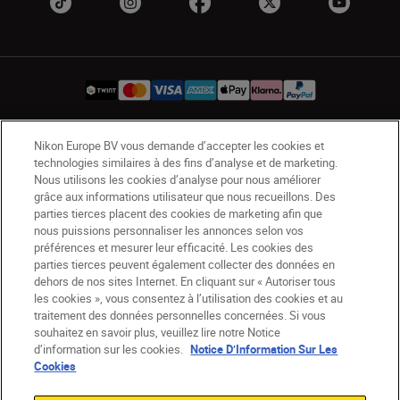
Nikon Europe BV vous demande d’accepter les cookies et
CH
Nikon Sites
technologies similaires à des fins d’analyse et de marketing.
Contactez-nous
Avis de confidentialité
Nous utilisons les cookies d’analyse pour nous améliorer
grâce aux informations utilisateur que nous recueillons. Des
Conditions d’utilisation
parties tierces placent des cookies de marketing afin que
CVG de la boutique Nikon Store
nous puissions personnaliser les annonces selon vos
Notice d’information sur les cookies
Accessibilité
préférences et mesurer leur efficacité. Les cookies des
Paramètres des cookies
parties tierces peuvent également collecter des données en
dehors de nos sites Internet. En cliquant sur « Autoriser tous
© 2026 Nikon
les cookies », vous consentez à l’utilisation des cookies et au
traitement des données personnelles concernées. Si vous
souhaitez en savoir plus, veuillez lire notre Notice
d’information sur les cookies.
Notice D’Information Sur Les
SKIP
Cookies