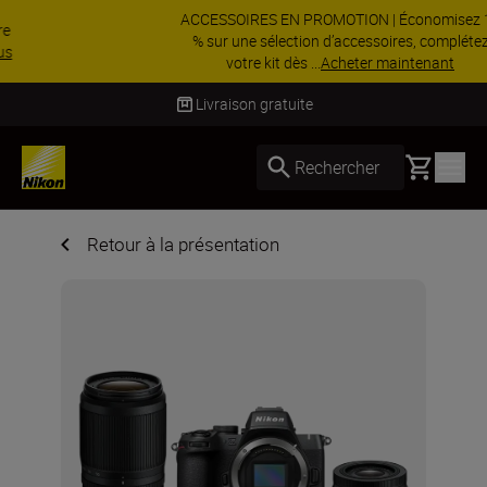
ACCESSOIRES EN PROMOTION | Économisez 15
% sur une sélection d’accessoires, complétez
votre kit dès ...
Acheter maintenant
atuite
Livraison sous 4 à 6
Basket
Rechercher
Retour à la présentation