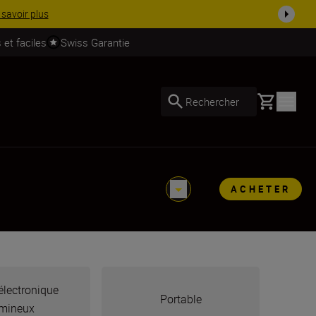
 dès ...
Acheter maintenant
 et faciles
Swiss Garantie
Basket
Rechercher
ACHETER
électronique
Portable
mineux