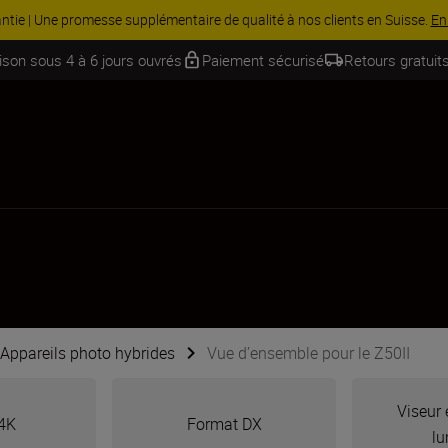
 Économisez 15 % sur une sélection d’accessoires, complétez votre kit
aison sous 4 à 6 jours ouvrés
Paiement sécurisé
Retours gratuits
Appareils photo hybrides
Vue d’ensemble pour le Z50II
Viseur 
4K
Format DX
lu