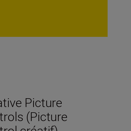
tive Picture
rols (Picture
rol créatif)