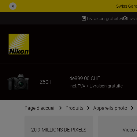
ACCESSOIRES EN PROMOTION |
Livraison gratuite
Livr
SKIP
de
899.00 CHF
Z50II
incl. TVA
+
Livraison gratuite
Page d’accueil
Produits
Appareils photo
20,9 MILLIONS DE PIXELS
Vidéo 