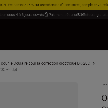
 Économisez 15 % sur une sélection d’accessoires, complétez votre kit
aison sous 4 à 6 jours ouvrés
Paiement sécurisé
Retours gratuits
pour le Oculaire pour la correction dioptrique DK-20C
-20C +2 dpt
Réf.
O
c