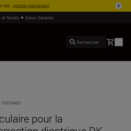
 dès ...
Acheter maintenant
 et faciles
Swiss Garantie
Basket
Rechercher
:
FAF04401
culaire pour la
orrection dioptrique DK-