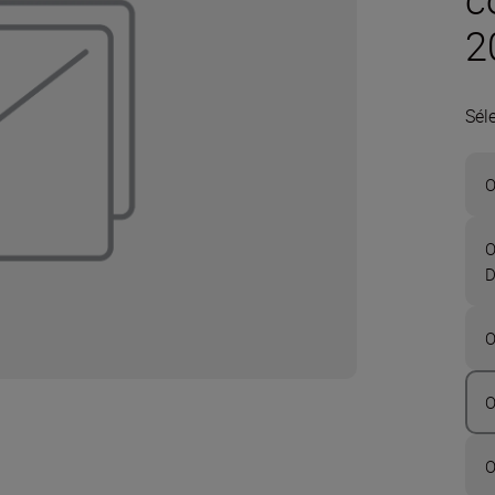
2
Sél
O
O
D
O
O
O