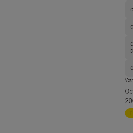
O
O
O
D
O
Votr
Oc
20