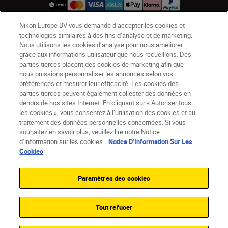
Nikon Europe BV vous demande d’accepter les cookies et
technologies similaires à des fins d’analyse et de marketing.
CH
Nikon Sites
Nous utilisons les cookies d’analyse pour nous améliorer
Contactez-nous
Avis de confidentialité
grâce aux informations utilisateur que nous recueillons. Des
parties tierces placent des cookies de marketing afin que
Conditions d’utilisation
nous puissions personnaliser les annonces selon vos
CVG de la boutique Nikon Store
préférences et mesurer leur efficacité. Les cookies des
Notice d’information sur les cookies
Accessibilité
parties tierces peuvent également collecter des données en
dehors de nos sites Internet. En cliquant sur « Autoriser tous
Paramètres des cookies
les cookies », vous consentez à l’utilisation des cookies et au
© 2026 Nikon
traitement des données personnelles concernées. Si vous
souhaitez en savoir plus, veuillez lire notre Notice
d’information sur les cookies.
Notice D’Information Sur Les
Cookies
SKIP
Paramètres des cookies
Tout refuser