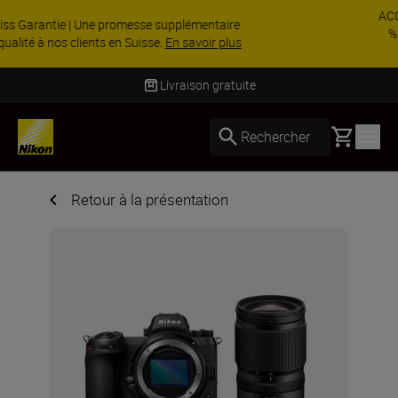
ACCESSOIRES EN PROMOTION | Économisez 15
% sur une sélection d’accessoires, complétez
votre kit dès ...
Acheter maintenant
Livraison gratuite
Basket
Rechercher
Retour à la présentation