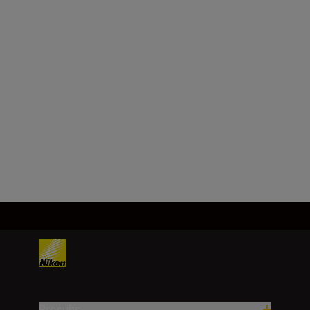
NIKKOR Z 28mm
f/2.8
268.00 CHF
AJOUTER AU
PANIER
Produits