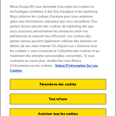
Nikon Europe BV vous demande d’accepter les cookies et
technologies similaires à des fins d’analyse et de marketing.
Nous utilisons les cookies d’analyse pour nous améliorer
grâce aux informations utilisateur que nous recueillons. Des
parties tierces placent des cookies de marketing afin que
nous puissions personnaliser les annonces selon vos
préférences et mesurer leur efficacité. Les cookies des
parties tierces peuvent également collecter des données en
dehors de nos sites Internet. En cliquant sur « Autoriser tous
les cookies », vous consentez à l’utilisation des cookies et au
CH
Nikon Sites
traitement des données personnelles concernées. Si vous
souhaitez en savoir plus, veuillez lire notre Notice
Contactez-nous
Avis de confidentialité
d’information sur les cookies.
Notice D’Information Sur Les
Conditions d’utilisation
Cookies
CVG de la boutique Nikon Store
Notice d’information sur les cookies
Accessibilité
Paramètres des cookies
Paramètres des cookies
© 2026 Nikon
Tout refuser
SKIP
Autoriser tous les cookies