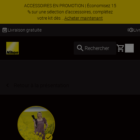
ACCESSOIRES EN PROMOTION | Économisez 15
% sur une sélection d’accessoires, complétez
votre kit dès ...
Acheter maintenant
Livraison sous 4 à 6 jours ouvrés
Basket
Rechercher
Retour à la présentation