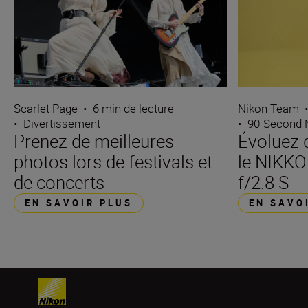
Scarlet Page
•
6 min de lecture
Nikon Team
•
Divertissement
•
90-Second
Prenez de meilleures
Évoluez 
photos lors de festivals et
le NIKK
de concerts
f/2.8 S
EN SAVOIR PLUS
EN SAVO