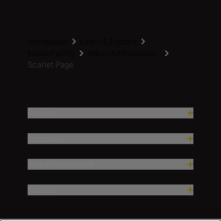
Homepage
Learn & Explore
Nikon Family
Nikon Ambassado...
Scarlet Page
Produits
Inspiration
Aide et assistance
Société