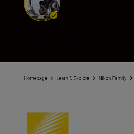
Little Shao
Ambassadeur
•
Sport et action
Homepage
Learn & Explore
Nikon Family