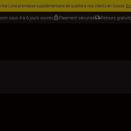
 Économisez 15 % sur une sélection d’accessoires, complétez votre kit
aison sous 4 à 6 jours ouvrés
Paiement sécurisé
Retours gratuits