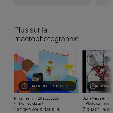
Plus sur la
macrophotographie
Lancez-vous dans la macrophotographie à l’aide de la 
7 quadrillages de
3 MIN DE LECTURE
4 MIN 
Nikon Team
•
28 août 2025
Giulia Verdinelli
•
•
Nikon Quickstart
•
Photo culinaire
Lancez-vous dans la
7 quadrillages