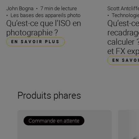
Scott Antcliff
John Bogna
•
7 min de lecture
•
Technologie
•
Les bases des appareils photo
Qu’est-ce
Qu’est-ce que l’ISO en
recadrag
photographie ?
calculer
EN SAVOIR PLUS
et FX ex
EN SAVO
Produits phares
Commande en attente