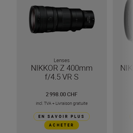
Lenses
NIKKOR Z 400mm
NIK
f/4.5 VR S
2 998.00 CHF
incl. TVA
+
Livraison gratuite
EN SAVOIR PLUS
ACHETER