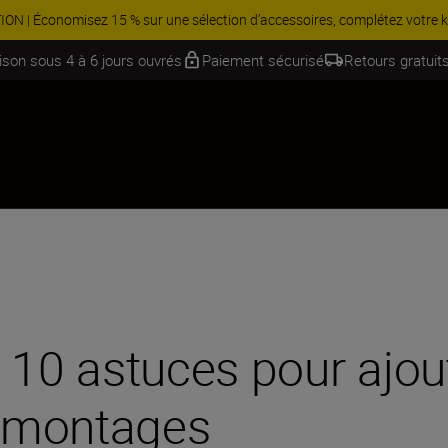
ntie | Une promesse supplémentaire de qualité à nos clients en Suisse.
En
aison sous 4 à 6 jours ouvrés
Paiement sécurisé
Retours gratuits
 : 10 astuces pour ajo
s montages