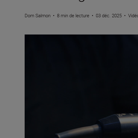
Dom Salmon
•
8 min de lecture
•
03 déc. 2025
•
Vidé