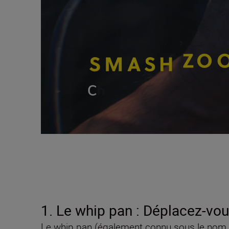
1. Le whip pan : Déplacez-vo
Le whip pan (également connu sous le nom de