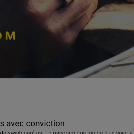
us avec conviction
 swish pan) est un panoramique rapide d'un sujet à u