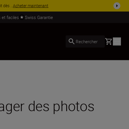
té à nos clients en Suisse.
En savoir plus
 et faciles
Swiss Garantie
Basket
Rechercher
ager des photos