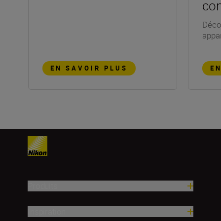
con
Décou
appar
EN SAVOIR PLUS
E
Produits
Inspiration