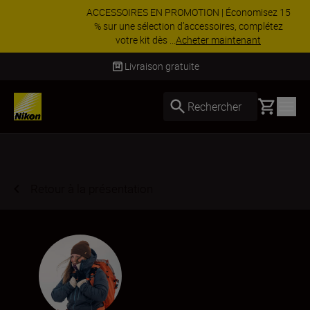
ACCESSOIRES EN PROMOTION | Économisez 15
% sur une sélection d’accessoires, complétez
votre kit dès ...
Acheter maintenant
Livraison sous 4 à 6 jours ouvrés
Basket
Rechercher
Retour à la présentation