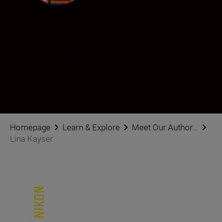
Lina Kayser
Photographe
•
Nature et faune
Suivre Lina Kayser sur les réseaux sociaux
Homepage
Learn & Explore
Meet Our Author...
Lina Kayser