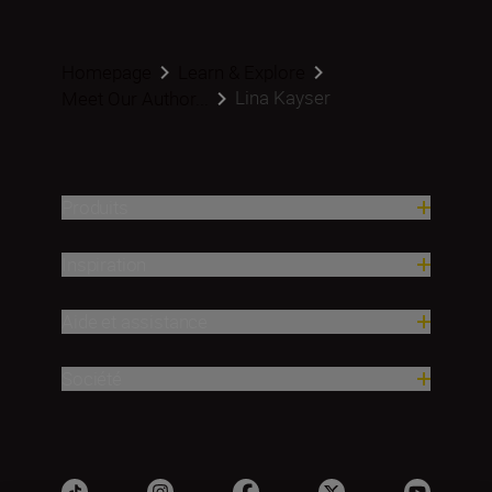
Homepage
Learn & Explore
Lina Kayser
Meet Our Author...
Produits
Inspiration
Aide et assistance
Société