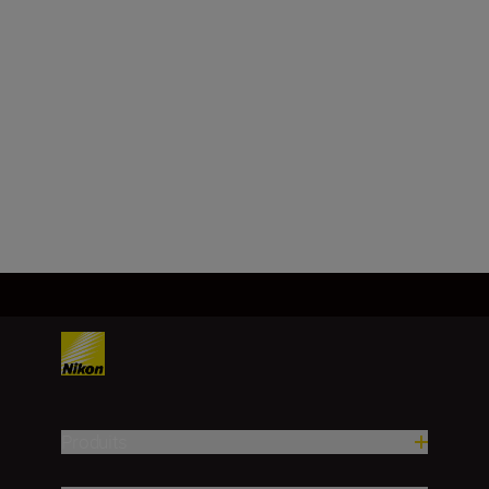
Monture Z de Nikon
Capteur d’image
DX, CMOS, 23,5 × 15,7 mm
Charger plus
Produits