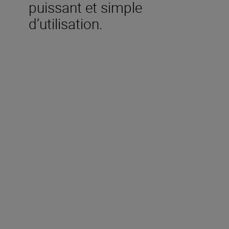
puissant et simple
d’utilisation.
Caractéristiques
techniques
Type
Appareil photo hybride
Monture dʼobjectif