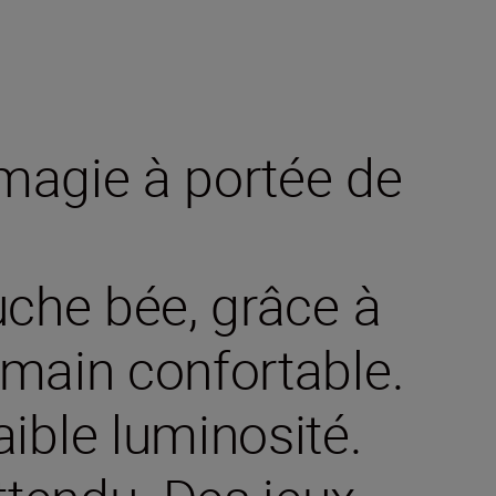
 magie à portée de
uche bée, grâce à
 main confortable.
aible luminosité.