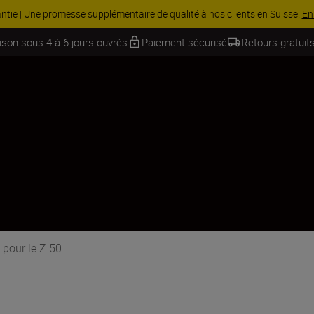
 Économisez 15 % sur une sélection d’accessoires, complétez votre kit
aison sous 4 à 6 jours ouvrés
Paiement sécurisé
Retours gratuits
pour le Z 50