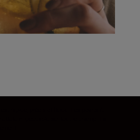
st rapide, précis et fluide. Les points AF
 netteté impeccable sur tout le champ. La
vement.