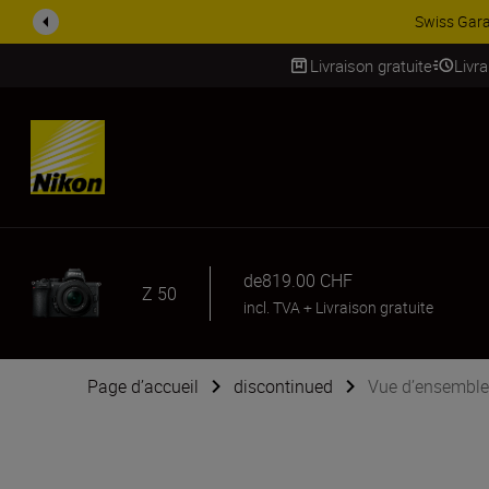
ACCESSOIRES EN PROMOTION |
Livraison gratuite
Livr
SKIP
de
819.00 CHF
Z 50
incl. TVA
+
Livraison gratuite
Page d’accueil
discontinued
Vue d’ensemble 