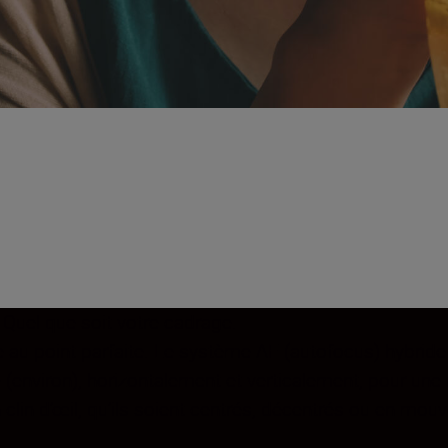
Quel que soit votre cadrage.
au point parfaite. Le système AF (autofocus) hybride e
 (environ), horizontalement et verticalement, pour une
 clin d’œil, qu’ils soient centrés, décentrés ou en mou