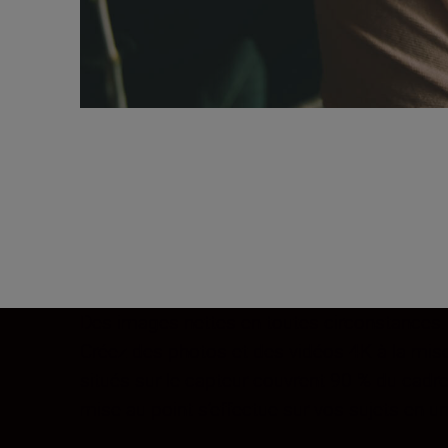
Des images nettes en toutes circonstances. 
Créez des photos et des vidéos 4K à la mise 
situés sur le capteur couvrent 90 % du cadre
mise au point s’effectue sur vos sujets en un