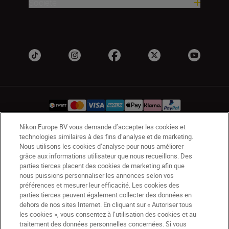
Société
Nikon Europe BV vous demande d’accepter les cookies et
technologies similaires à des fins d’analyse et de marketing.
CH
Nikon Sites
Nous utilisons les cookies d’analyse pour nous améliorer
Contactez-nous
Avis de confidentialité
grâce aux informations utilisateur que nous recueillons. Des
parties tierces placent des cookies de marketing afin que
Conditions d’utilisation
nous puissions personnaliser les annonces selon vos
CVG de la boutique Nikon Store
préférences et mesurer leur efficacité. Les cookies des
Notice d’information sur les cookies
Accessibilité
parties tierces peuvent également collecter des données en
Paramètres des cookies
dehors de nos sites Internet. En cliquant sur « Autoriser tous
les cookies », vous consentez à l’utilisation des cookies et au
© 2026 Nikon
traitement des données personnelles concernées. Si vous