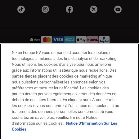
Nikon Europe BV vous demande d’accepter les cookies et
technologies similaires à des fins d’analyse et de marketing.
CH
Nikon Sites
Nous utilisons les cookies d’analyse pour nous améliorer
Contactez-nous
Avis de confidentialité
grâce aux informations utilisateur que nous recueillons. Des
parties tierces placent des cookies de marketing afin que
Conditions d’utilisation
nous puissions personnaliser les annonces selon vos
CVG de la boutique Nikon Store
préférences et mesurer leur efficacité. Les cookies des
Notice d’information sur les cookies
Accessibilité
parties tierces peuvent également collecter des données en
dehors de nos sites Internet. En cliquant sur « Autoriser tous
Paramètres des cookies
les cookies », vous consentez à l’utilisation des cookies et au
© 2026 Nikon
traitement des données personnelles concernées. Si vous
souhaitez en savoir plus, veuillez lire notre Notice
d’information sur les cookies.
Notice D’Information Sur Les
Cookies
SKIP