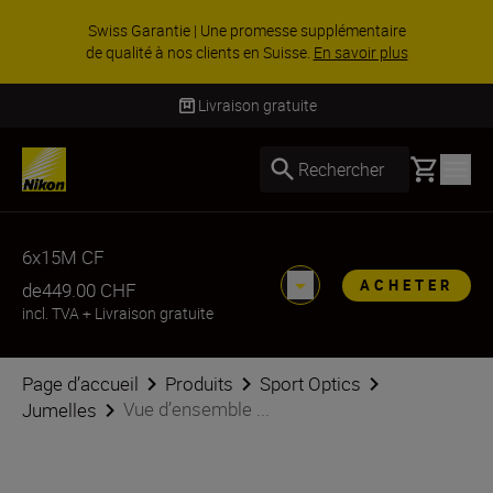
Swiss Garantie | Une promesse supplémentaire
de qualité à nos clients en Suisse.
En savoir plus
Livraison gratuite
Basket
Rechercher
6x15M CF
ACHETER
de
449.00 CHF
incl. TVA
+
Livraison gratuite
Page d’accueil
Produits
Sport Optics
Vue d’ensemble ...
Jumelles