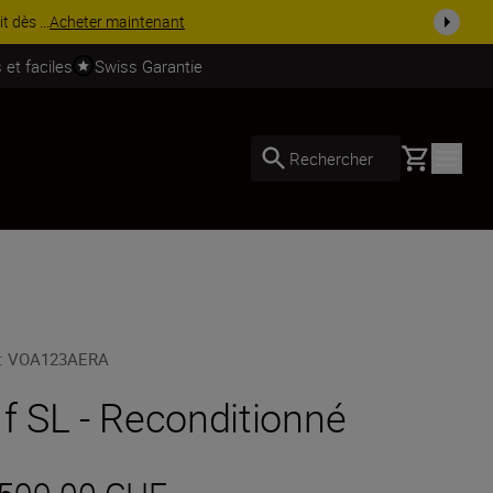
 dès ...
Acheter maintenant
 et faciles
Swiss Garantie
Basket
Rechercher
:
VOA123AERA
 f SL - Reconditionné