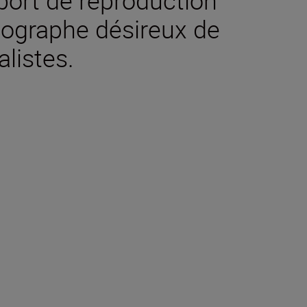
otographe désireux de
listes.
chniques