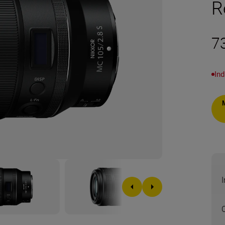
R
7
Ind