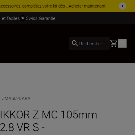
 dès ...
Acheter maintenant
 et faciles
Swiss Garantie
Basket
Rechercher
:
JMA602DARA
IKKOR Z MC 105mm
/2.8 VR S -