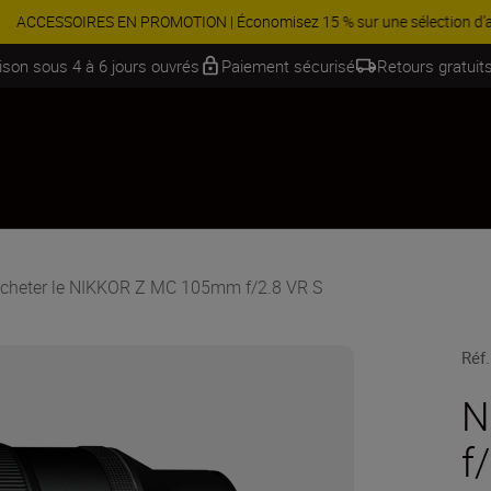
 Économisez 15 % sur une sélection d’accessoires, complétez votre kit
aison sous 4 à 6 jours ouvrés
Paiement sécurisé
Retours gratuits
cheter le NIKKOR Z MC 105mm f/2.8 VR S
Réf.
N
f