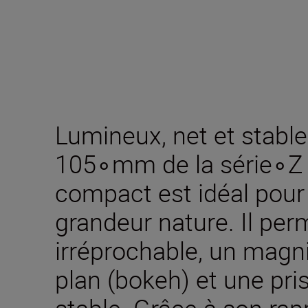
Lumineux, net et stable,
105∘mm de la série∘Z
compact est idéal pour 
grandeur nature. Il per
irréprochable, un magnif
plan (bokeh) et une pri
stable. Grâce à son rap