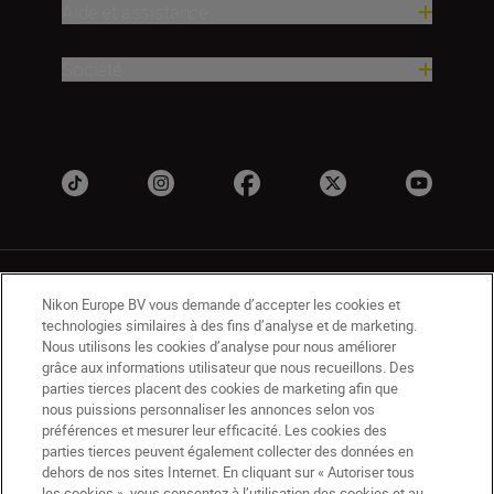
Aide et assistance
Société
Nikon Europe BV vous demande d’accepter les cookies et
technologies similaires à des fins d’analyse et de marketing.
Nous utilisons les cookies d’analyse pour nous améliorer
grâce aux informations utilisateur que nous recueillons. Des
CH
Nikon Sites
parties tierces placent des cookies de marketing afin que
Contactez-nous
Avis de confidentialité
nous puissions personnaliser les annonces selon vos
Conditions d’utilisation
préférences et mesurer leur efficacité. Les cookies des
parties tierces peuvent également collecter des données en
CVG de la boutique Nikon Store
dehors de nos sites Internet. En cliquant sur « Autoriser tous
Notice d’information sur les cookies
Accessibilité
les cookies », vous consentez à l’utilisation des cookies et au