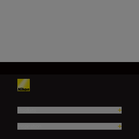
format 24x36 mm équivalant à
environ 1,5x la focale d'un objectif
à angle de champ de format FX
Charger plus
Produits
Inspiration