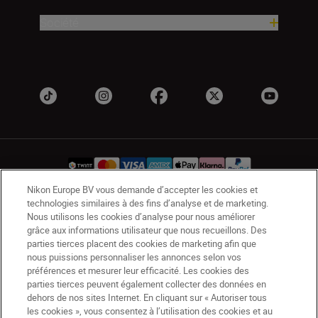
Société
Nikon Europe BV vous demande d’accepter les cookies et
technologies similaires à des fins d’analyse et de marketing.
CH
Nikon Sites
Nous utilisons les cookies d’analyse pour nous améliorer
grâce aux informations utilisateur que nous recueillons. Des
Contactez-nous
Avis de confidentialité
parties tierces placent des cookies de marketing afin que
Conditions d’utilisation
nous puissions personnaliser les annonces selon vos
CVG de la boutique Nikon Store
préférences et mesurer leur efficacité. Les cookies des
parties tierces peuvent également collecter des données en
Notice d’information sur les cookies
Accessibilité
dehors de nos sites Internet. En cliquant sur « Autoriser tous
Paramètres des cookies
les cookies », vous consentez à l’utilisation des cookies et au