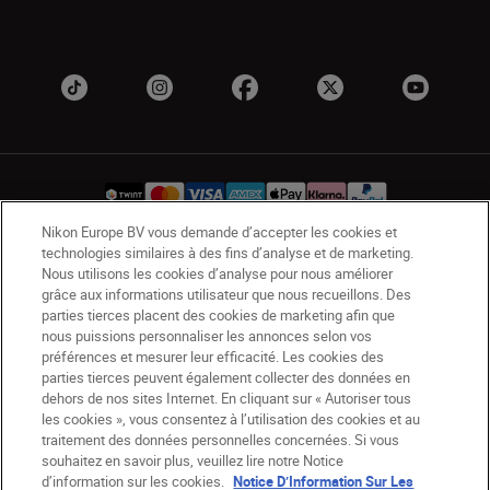
Nikon Europe BV vous demande d’accepter les cookies et
technologies similaires à des fins d’analyse et de marketing.
CH
Nikon Sites
Nous utilisons les cookies d’analyse pour nous améliorer
grâce aux informations utilisateur que nous recueillons. Des
Contactez-nous
Avis de confidentialité
parties tierces placent des cookies de marketing afin que
Conditions d’utilisation
nous puissions personnaliser les annonces selon vos
CVG de la boutique Nikon Store
préférences et mesurer leur efficacité. Les cookies des
parties tierces peuvent également collecter des données en
Notice d’information sur les cookies
Accessibilité
dehors de nos sites Internet. En cliquant sur « Autoriser tous
Paramètres des cookies
les cookies », vous consentez à l’utilisation des cookies et au
© 2026 Nikon
traitement des données personnelles concernées. Si vous
souhaitez en savoir plus, veuillez lire notre Notice
d’information sur les cookies.
Notice D’Information Sur Les