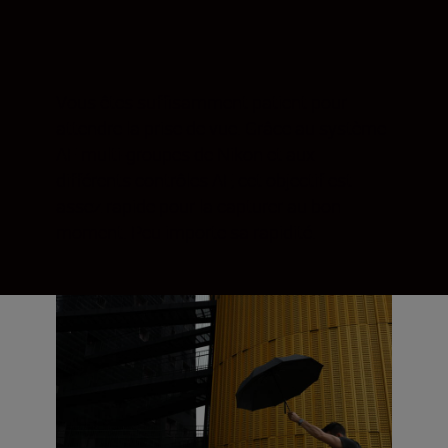
Vous êtes suffisamment patient pour
attendre la prise de vue. Grâce au système
AF multi-groupes de Nikon et aux
différents contrôles AF, cet objectif est
assez rapide pour la capturer au bon
moment. Peu importe sa rapidité.