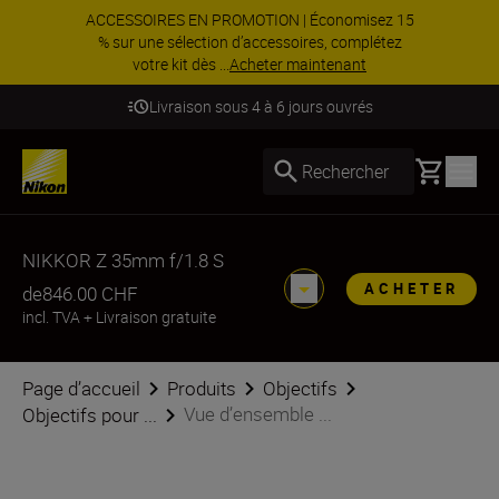
ACCESSOIRES EN PROMOTION | Économisez 15
% sur une sélection d’accessoires, complétez
votre kit dès ...
Acheter maintenant
Livraison sous 4 à 6 jours ouvrés
Basket
Rechercher
NIKKOR Z 35mm f/1.8 S
ACHETER
de
846.00 CHF
incl. TVA
+
Livraison gratuite
Page d’accueil
Produits
Objectifs
Vue d’ensemble ...
Objectifs pour ...