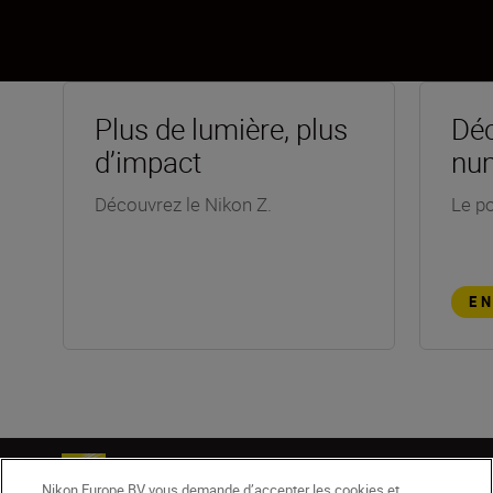
Plus de lumière, plus
Déc
d’impact
nu
Découvrez le Nikon Z.
Le po
E
Nikon Europe BV vous demande d’accepter les cookies et