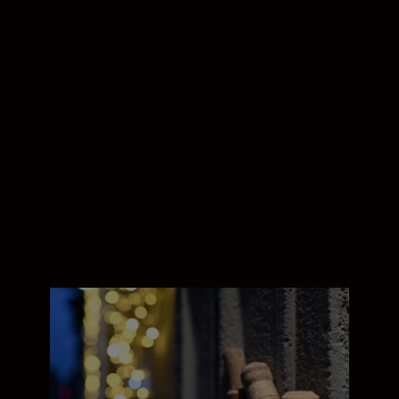
vous effectuez des prises de vue en mode
AF, vous pouvez attribuer le paramètre de
correction de l'exposition à la bague de
réglage. En mode de mise au point manuelle,
vous pouvez utiliser la bague de réglage
comme bague de mise au point. La mise au
point se déplace selon la vitesse à laquelle
vous tournez la bague. Vous disposez d'un
contrôle total sur votre zone de mise au
point, et réaliser des gros plans devient plus
simple.