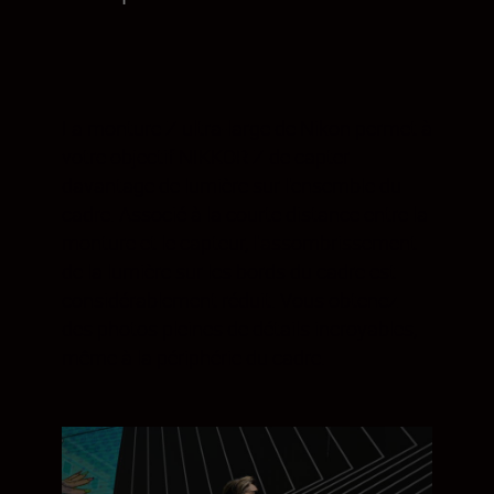
La monture Z ultra-large de Nikon permet à
votre objectif NIKKOR Z de capter
davantage de lumière sur l'ensemble du
cadre. Associé à la courte distance entre la
monture et le capteur, l'assombrissement
de la lumière sur les bords du cadre est
considérablement réduit. Vous obtenez
des photos pleines de détails incroyables,
même à la périphérie du cadre.