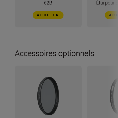
62B
Étui pour 
ACHETER
AC
Accessoires optionnels