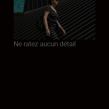
Ne ratez aucun détail
La résolution hors du commun de cet
objectif permet de reproduire fidèlement
chaque élément d'une scène. Saisissez le
moindre détail et faites apparaître des
couleurs plus vraies que nature, même à la
périphérie et en ouverture maximale.