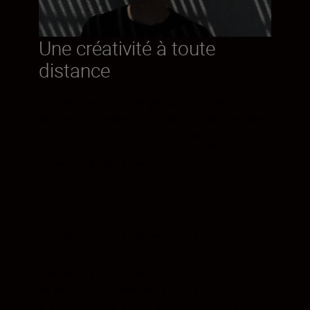
Une créativité à toute
distance
Le système AF multi-groupes de l’objectif
garantit la netteté de la zone de mise au point,
même lors de prises de vue rapprochées.
Les hautes lumières sont reproduites sous la
forme de petits points.
Réalisez des vidéos 4K plein format
exceptionnelles avec une profondeur de
champ merveilleusement faible. Cet
objectif vous rapproche des gestes
magiques, des yeux expressifs et des