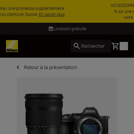
ACCESSOIRES EN PROMOTION | Économisez 15
% sur une sélection d’accessoires, complétez
votre kit dès ...
Acheter maintenant
Livraison sous 4 à 6 jours 
Basket
Rechercher
Retour à la présentation