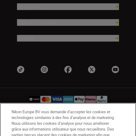
Inspiration
Aide et assistance
Société
Nikon Europe BV vous demande d’accepter les cookies et
technologies similaires à des fins d’analyse et de marketing.
CH
Nikon Sites
Nous utilisons les cookies d’analyse pour nous améliorer
Contactez-nous
Avis de confidentialité
grâce aux informations utilisateur que nous recueillons. Des
parties tierces placent des cookies de marketing afin que