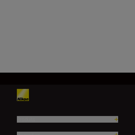
NIKKOR Z 40mm
f/2 (SE)
348.00 CHF
AJOUTER AU
PANIER
Produits
Inspiration