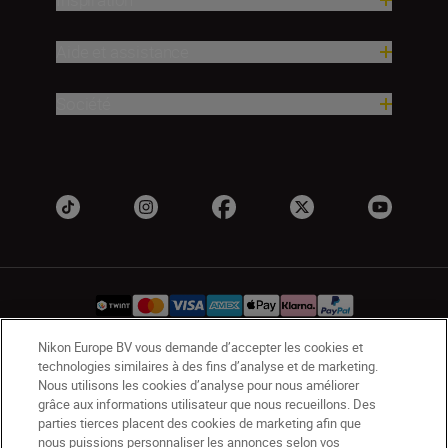
Aide et assistance
Société
Nikon Europe BV vous demande d’accepter les cookies et
technologies similaires à des fins d’analyse et de marketing.
CH
Nikon Sites
Nous utilisons les cookies d’analyse pour nous améliorer
Contactez-nous
Avis de confidentialité
grâce aux informations utilisateur que nous recueillons. Des
parties tierces placent des cookies de marketing afin que
Conditions d’utilisation
nous puissions personnaliser les annonces selon vos