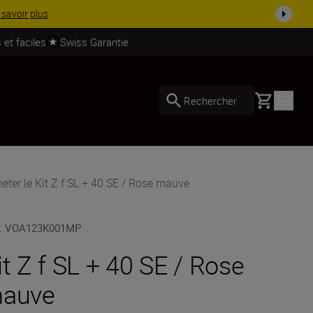
t dès ...
Acheter maintenant
 et faciles
Swiss Garantie
Basket
Rechercher
eter le Kit Z f SL + 40 SE / Rose mauve
:
VOA123K001MP
it Z f SL + 40 SE / Rose
auve