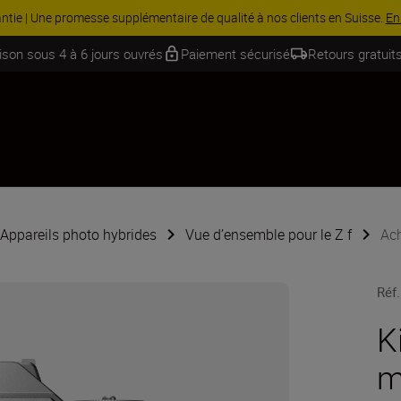
 | Économisez 15 % sur une sélection d’accessoires, complétez votre ki
aison sous 4 à 6 jours ouvrés
Paiement sécurisé
Retours gratuits
Appareils photo hybrides
Vue d’ensemble pour le Z f
Ach
Réf.
K
m