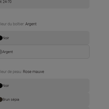
it 24-70
leur du boîtier
:
Argent
Noir
Argent
leur de peau
:
Rose mauve
Noir
Brun sépia