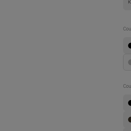
K
Cou
Cou