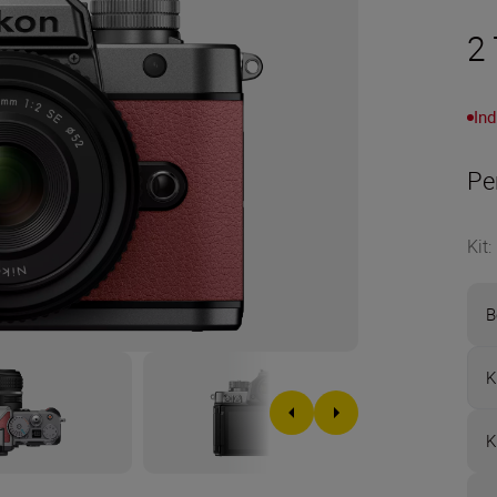
2
Ind
Pe
Kit
:
B
K
K