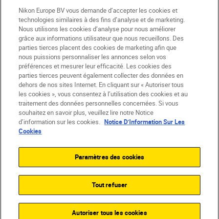
Nikon Europe BV vous demande d’accepter les cookies et
technologies similaires à des fins d’analyse et de marketing.
CH
Nikon Sites
Nous utilisons les cookies d’analyse pour nous améliorer
grâce aux informations utilisateur que nous recueillons. Des
Contactez-nous
Avis de confidentialité
parties tierces placent des cookies de marketing afin que
Conditions d’utilisation
nous puissions personnaliser les annonces selon vos
CVG de la boutique Nikon Store
préférences et mesurer leur efficacité. Les cookies des
Notice d’information sur les cookies
Accessibilité
parties tierces peuvent également collecter des données en
dehors de nos sites Internet. En cliquant sur « Autoriser tous
Paramètres des cookies
les cookies », vous consentez à l’utilisation des cookies et au
© 2026 Nikon
traitement des données personnelles concernées. Si vous
souhaitez en savoir plus, veuillez lire notre Notice
d’information sur les cookies.
Notice D’Information Sur Les
Cookies
SKIP
Paramètres des cookies
Tout refuser
Autoriser tous les cookies