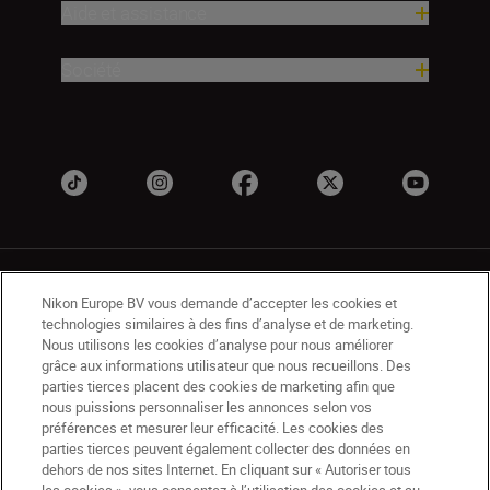
Aide et assistance
Société
Nikon Europe BV vous demande d’accepter les cookies et
technologies similaires à des fins d’analyse et de marketing.
Nous utilisons les cookies d’analyse pour nous améliorer
grâce aux informations utilisateur que nous recueillons. Des
CH
Nikon Sites
parties tierces placent des cookies de marketing afin que
Contactez-nous
Avis de confidentialité
nous puissions personnaliser les annonces selon vos
Conditions d’utilisation
préférences et mesurer leur efficacité. Les cookies des
parties tierces peuvent également collecter des données en
CVG de la boutique Nikon Store
dehors de nos sites Internet. En cliquant sur « Autoriser tous
Notice d’information sur les cookies
Accessibilité