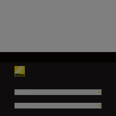
f/1.4
648.00 CHF
AJOUTER AU
PANIER
Produits
Inspiration