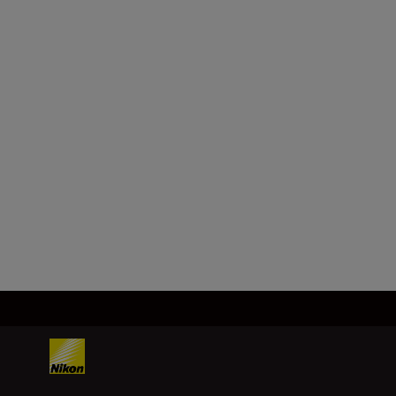
NIKKOR Z 35mm
f/1.4
648.00 CHF
AJOUTER AU
PANIER