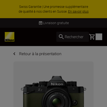
ACCESSOIRES EN PROMOTION | Économisez 15
% sur une sélection d’accessoires, complétez
votre kit dès ...
Acheter maintenant
Livraison gratuite
Basket
Rechercher
Retour à la présentation