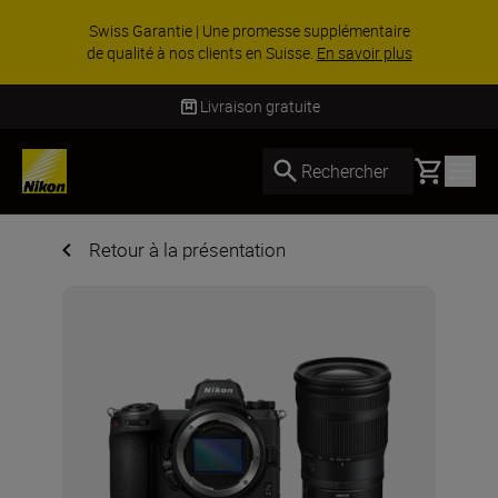
ACCESSOIRES EN PROMOTION | Économisez 15
% sur une sélection d’accessoires, complétez
votre kit dès ...
Acheter maintenant
Livraison gratuite
Basket
Rechercher
Retour à la présentation