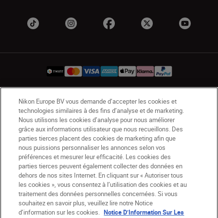
Nikon Europe BV vous demande d’accepter les cookies et
CH
Nikon Sites
technologies similaires à des fins d’analyse et de marketing.
Contactez-nous
Avis de confidentialité
Nous utilisons les cookies d’analyse pour nous améliorer
grâce aux informations utilisateur que nous recueillons. Des
Conditions d’utilisation
parties tierces placent des cookies de marketing afin que
CVG de la boutique Nikon Store
nous puissions personnaliser les annonces selon vos
Notice d’information sur les cookies
Accessibilité
préférences et mesurer leur efficacité. Les cookies des
Paramètres des cookies
parties tierces peuvent également collecter des données en
dehors de nos sites Internet. En cliquant sur « Autoriser tous
© 2026 Nikon
les cookies », vous consentez à l’utilisation des cookies et au
traitement des données personnelles concernées. Si vous
souhaitez en savoir plus, veuillez lire notre Notice
d’information sur les cookies.
Notice D’Information Sur Les
SKIP