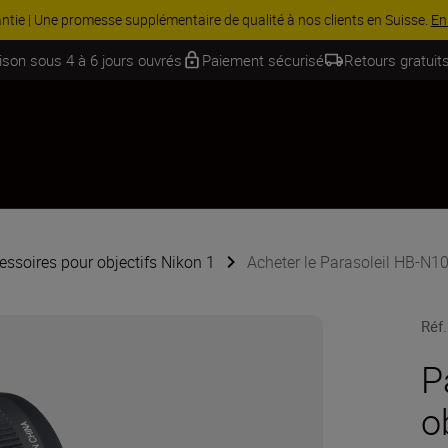
 Économisez 15 % sur une sélection d’accessoires, complétez votre kit
aison sous 4 à 6 jours ouvrés
Paiement sécurisé
Retours gratuits
essoires pour objectifs Nikon 1
Acheter le Parasoleil HB-N10
Réf.
P
o