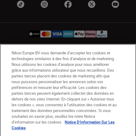
Nikon Europe BV vous demande d’accepter les cookies et
CH
Nikon Sites
technologies similaires à des fins d’analyse et de marketing.
Contactez-nous
Avis de confidentialité
Nous utilisons les cookies d’analyse pour nous améliorer
grâce aux informations utilisateur que nous recueillons. Des
Conditions d’utilisation
parties tierces placent des cookies de marketing afin que
CVG de la boutique Nikon Store
nous puissions personnaliser les annonces selon vos
Notice d’information sur les cookies
Accessibilité
préférences et mesurer leur efficacité. Les cookies des
Paramètres des cookies
parties tierces peuvent également collecter des données en
dehors de nos sites Internet. En cliquant sur « Autoriser tous
© 2026 Nikon
les cookies », vous consentez à l’utilisation des cookies et au
traitement des données personnelles concernées. Si vous
souhaitez en savoir plus, veuillez lire notre Notice
d’information sur les cookies.
Notice D’Information Sur Les
SKIP
Cookies