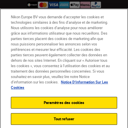
Nikon Europe BV vous demande d’accepter les cookies et
technologies similaires à des fins d’analyse et de marketing.
CH
Nikon Sites
Nous utilisons les cookies d’analyse pour nous améliorer
Contactez-nous
Avis de confidentialité
grâce aux informations utilisateur que nous recueillons. Des
parties tierces placent des cookies de marketing afin que
Conditions d’utilisation
nous puissions personnaliser les annonces selon vos
CVG de la boutique Nikon Store
préférences et mesurer leur efficacité. Les cookies des
Notice d’information sur les cookies
Accessibilité
parties tierces peuvent également collecter des données en
Paramètres des cookies
dehors de nos sites Internet. En cliquant sur « Autoriser tous
les cookies », vous consentez à l’utilisation des cookies et au
© 2026 Nikon
traitement des données personnelles concernées. Si vous
souhaitez en savoir plus, veuillez lire notre Notice
d’information sur les cookies.
Notice D’Information Sur Les
Cookies
SKIP
Paramètres des cookies
Tout refuser