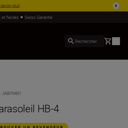
 savoir plus
 et faciles
Swiss Garantie
Basket
Rechercher
:
JAB70401
arasoleil HB-4
TROUVER UN REVENDEUR