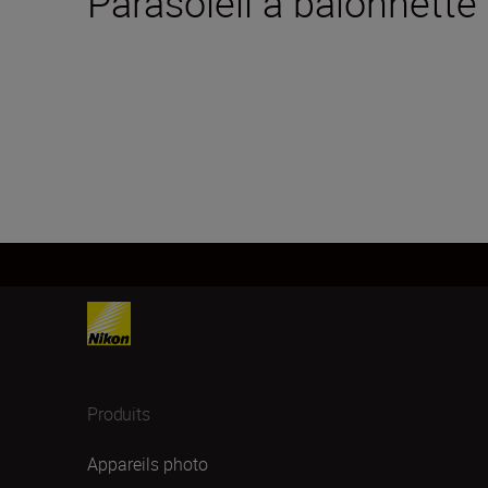
Parasoleil à baïonnette
Produits
Appareils photo