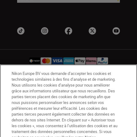
Nikon Europe BV vous demande d’accepter les cookies et
technologies similaires à des fins d’analyse et de marketing.
CH
Nikon Sites
Nous utilisons les cookies d’analyse pour nous améliorer
Contactez-nous
Avis de confidentialité
grâce aux informations utilisateur que nous recueillons. Des
parties tierces placent des cookies de marketing afin que
Conditions d’utilisation
nous puissions personnaliser les annonces selon vos
CVG de la boutique Nikon Store
préférences et mesurer leur efficacité. Les cookies des
Notice d’information sur les cookies
Accessibilité
parties tierces peuvent également collecter des données en
dehors de nos sites Internet. En cliquant sur « Autoriser tous
Paramètres des cookies
les cookies », vous consentez à l’utilisation des cookies et au
© 2026 Nikon
traitement des données personnelles concernées. Si vous