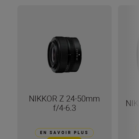
NIKKOR Z 24-50mm
NIK
f/4-6.3
EN SAVOIR PLUS