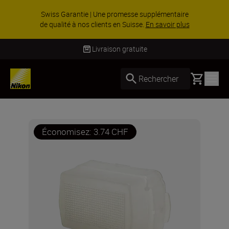
Swiss Garantie | Une promesse supplémentaire
de qualité à nos clients en Suisse.
En savoir plus
Livraison gratuite
Basket
Rechercher
Économisez: 3.74 CHF