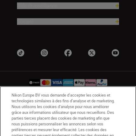
Aide et assistance
Société
Nikon Europe BV vous demande d’accepter les cookies et
technologies similaires à des fins d’analyse et de marketing.
CH
Nikon Sites
Nous utilisons les cookies d’analyse pour nous améliorer
Contactez-nous
Avis de confidentialité
grâce aux informations utilisateur que nous recueillons. Des
parties tierces placent des cookies de marketing afin que
Conditions d’utilisation
nous puissions personnaliser les annonces selon vos
CVG de la boutique Nikon Store
préférences et mesurer leur efficacité. Les cookies des
Notice d’information sur les cookies
Accessibilité
parties tierces peuvent également collecter des données en