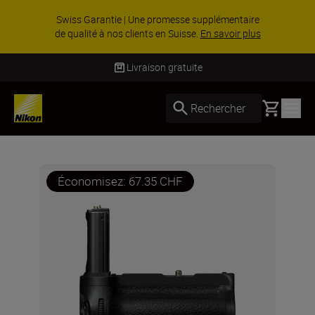
ACCESSOIRE
tie | Une promesse supplémentaire
% sur une 
nos clients en Suisse.
En savoir plus
votre k
Livraison gratuite
Basket
Rechercher
Économisez: 67.35 CHF