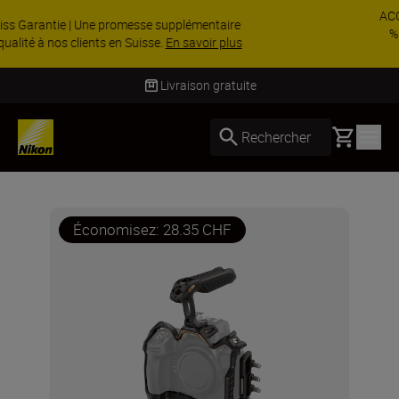
ACCESSOIRES EN PROMOTION | Économisez 15
% sur une sélection d’accessoires, complétez
votre kit dès ...
Acheter maintenant
Livraison sous 4 à 6 jours 
Basket
Rechercher
Économisez: 28.35 CHF