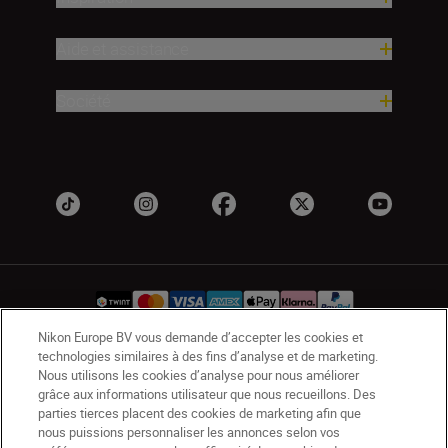
Aide et assistance
Société
Nikon Europe BV vous demande d’accepter les cookies et
technologies similaires à des fins d’analyse et de marketing.
CH
Nikon Sites
Nous utilisons les cookies d’analyse pour nous améliorer
grâce aux informations utilisateur que nous recueillons. Des
Contactez-nous
Avis de confidentialité
parties tierces placent des cookies de marketing afin que
Conditions d’utilisation
nous puissions personnaliser les annonces selon vos