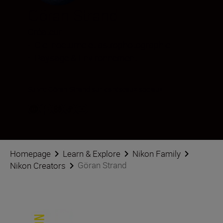
Göran Strand
Créateur
•
Ciel nocturne et astrophotographie
•
Paysage & Environnement
Suivre Göran Strand sur les réseaux sociaux
Homepage
Learn & Explore
Nikon Family
Göran Strand
Nikon Creators