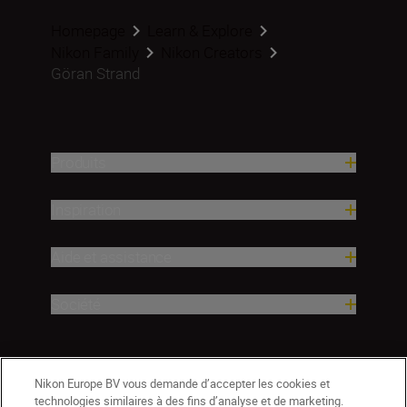
Homepage
Learn & Explore
Nikon Family
Nikon Creators
Göran Strand
Produits
Inspiration
Aide et assistance
Société
Nikon Europe BV vous demande d’accepter les cookies et
technologies similaires à des fins d’analyse et de marketing.